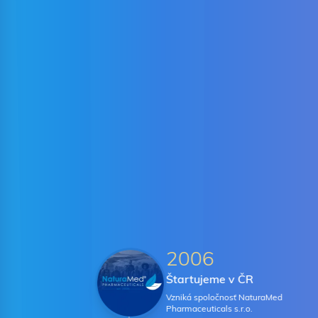
2006
Štartujeme v ČR
Vzniká spoločnosť NaturaMed
Pharmaceuticals s.r.o.