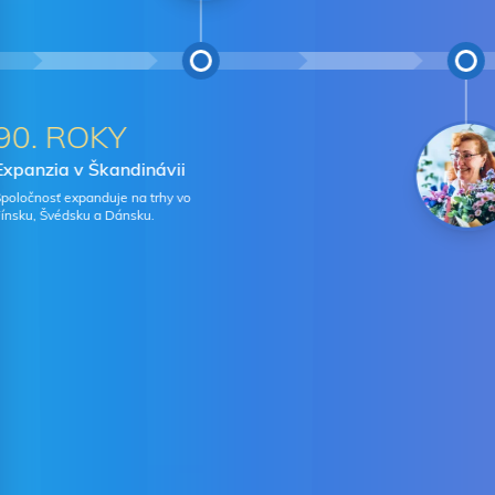
90. ROKY
Expanzia v Škandinávii
poločnosť expanduje na trhy vo
ínsku, Švédsku a Dánsku.