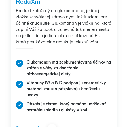
ReduXin
Produkt založený na glukomanane, jedinej
zložke schválenej zdravotnými inštitúciami pre
účinné chudnutie. Glukomanan je vláknina, ktorá
zaplní Váš žalúdok a zanechá tak menej miesta
na jedlo. Ide o jedinú látku certifikovanú EÚ,
ktorá preukázateľne redukuje telesnú váhu.
Glukomanan má zdokumentované účinky na
zníženie váhy za dodržania
nízkoenergetickej diéty
Vitamíny B3 a B12 podporujú energetický
metabolizmus a prispievajú k zníženiu
únavy
Obsahuje chróm, ktorý pomáha udržiavať
normálnu hladinu glukózy v krvi