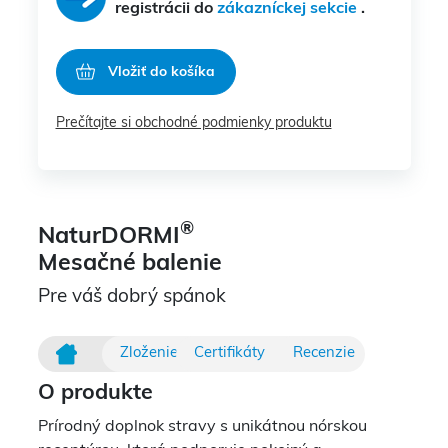
registrácii do
zákazníckej sekcie
.
Vložiť do košíka
Prečítajte si obchodné podmienky produktu
®
NaturDORMI
Mesačné balenie
Pre váš dobrý spánok
Zloženie
Certifikáty
Recenzie
O produkte
Prírodný doplnok stravy s unikátnou nórskou