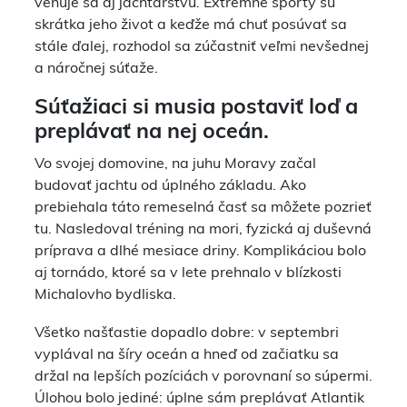
venuje sa aj jachtárstvu. Extrémne športy sú
skrátka jeho život a keďže má chuť posúvať sa
stále ďalej, rozhodol sa zúčastniť veľmi nevšednej
a náročnej súťaže.
Súťažiaci si musia postaviť loď a
preplávať na nej oceán.
Vo svojej domovine, na juhu Moravy začal
budovať jachtu od úplného základu. Ako
prebiehala táto remeselná časť sa môžete pozrieť
tu. Nasledoval tréning na mori, fyzická aj duševná
príprava a dlhé mesiace driny. Komplikáciou bolo
aj tornádo, ktoré sa v lete prehnalo v blízkosti
Michalovho bydliska.
Všetko našťastie dopadlo dobre: v septembri
vyplával na šíry oceán a hneď od začiatku sa
držal na lepších pozíciách v porovnaní so súpermi.
Úlohou bolo jediné: úplne sám preplávať Atlantik