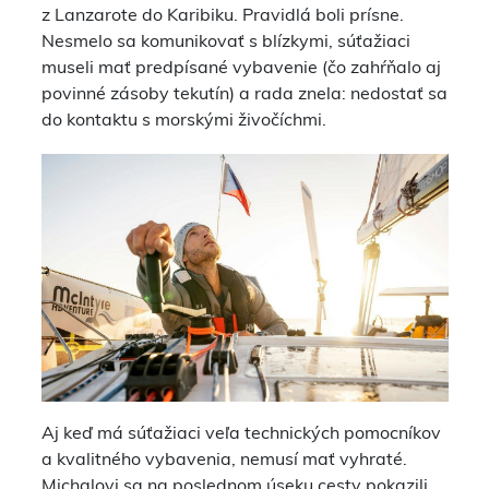
z Lanzarote do Karibiku. Pravidlá boli prísne.
Nesmelo sa komunikovať s blízkymi, súťažiaci
museli mať predpísané vybavenie (čo zahŕňalo aj
povinné zásoby tekutín) a rada znela: nedostať sa
do kontaktu s morskými živočíchmi.
Aj keď má súťažiaci veľa technických pomocníkov
a kvalitného vybavenia, nemusí mať vyhraté.
Michalovi sa na poslednom úseku cesty pokazili