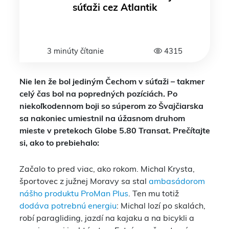
súťaži cez Atlantik
3 minúty čítanie
4315
Nie len že bol jediným Čechom v súťaži – takmer
celý čas bol na popredných pozíciách. Po
niekoľkodennom boji so súperom zo Švajčiarska
sa nakoniec umiestnil na úžasnom druhom
mieste v pretekoch Globe 5.80 Transat. Prečítajte
si, ako to prebiehalo:
Začalo to pred viac, ako rokom. Michal Krysta,
športovec z južnej Moravy sa stal
ambasádorom
nášho produktu ProMan Plus
. Ten mu totiž
dodáva potrebnú energiu
: Michal lozí po skalách,
robí paragliding, jazdí na kajaku a na bicykli a