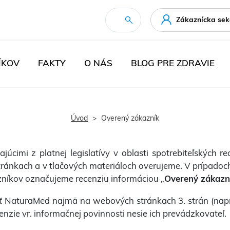
Zákaznícka sek
ÍKOV
FAKTY
O NÁS
BLOG PRE ZDRAVIE
Úvod
Overený zákazník
ajúcimi z platnej legislatívy v oblasti spotrebiteľských 
ánkach a v tlačových materiáloch overujeme. V prípadoch,
níkov označujeme recenziu informáciou „
Overený zákazn
NaturaMed najmä na webových stránkach 3. strán (napr. 
zie vr. informačnej povinnosti nesie ich prevádzkovateľ.