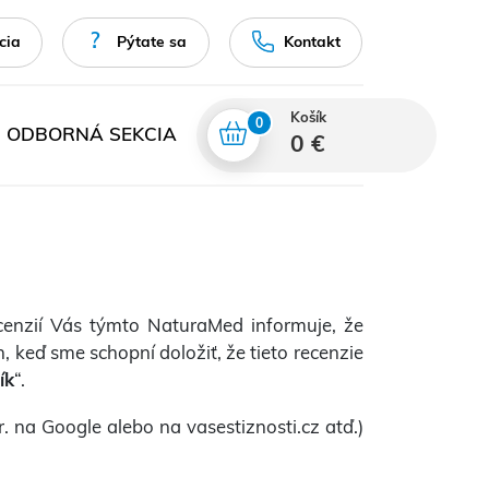
cia
Pýtate sa
Kontakt
Košík
0
ODBORNÁ SEKCIA
0 €
recenzií Vás týmto NaturaMed informuje, že
 keď sme schopní doložiť, že tieto recenzie
ík
“.
na Google alebo na vasestiznosti.cz atď.)