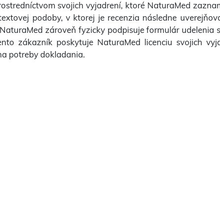
ostredníctvom svojich vyjadrení, ktoré NaturaMed zazna
extovej podoby, v ktorej je recenzia následne uverejň
 NaturaMed zároveň fyzicky podpisuje formulár udelenia s
nto zákazník poskytuje NaturaMed licenciu svojich vyja
na potreby dokladania.