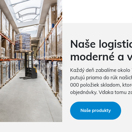
Naše logisti
moderné a v
Každý deň zabalíme okolo 7 
putujú priamo do rúk naši
000 položiek skladom, kto
objednávky. Vďaka tomu zák
Naše produkty