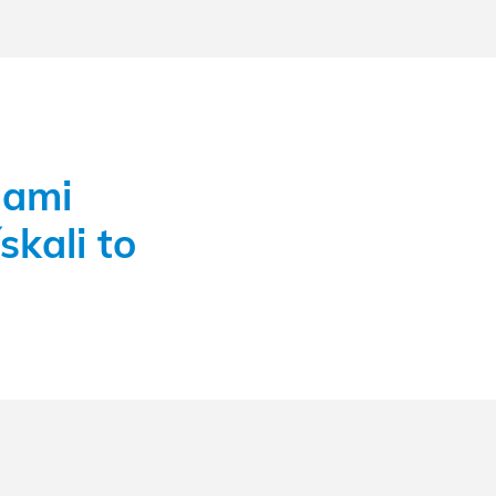
gami
skali to