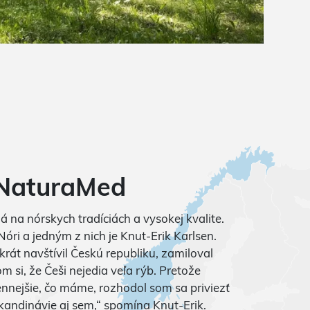
a NaturaMed
 na nórskych tradíciách a vysokej kvalite.
Nóri a jedným z nich je Knut-Erik Karlsen.
rát navštívil Českú republiku, zamiloval
m si, že Češi nejedia veľa rýb. Pretože
cennejšie, čo máme, rozhodol som sa priviezť
andinávie aj sem,“ spomína Knut-Erik.