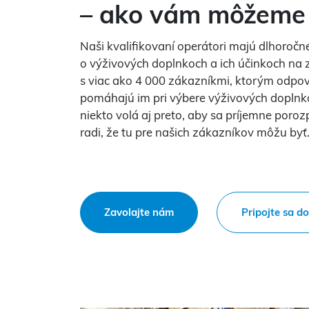
– ako vám môžeme
Naši kvalifikovaní operátori majú dlhoročné
o výživových doplnkoch a ich účinkoch na 
s viac ako 4 000 zákazníkmi, ktorým odpo
pomáhajú im pri výbere výživových doplnk
niekto volá aj preto, aby sa príjemne poroz
radi, že tu pre našich zákazníkov môžu byť
Zavolajte nám
Pripojte sa d