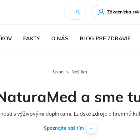
Zákaznícka sek
ÍKOV
FAKTY
O NÁS
BLOG PRE ZDRAVIE
Úvod
Náš tím
aturaMed a sme tu
ností s výživovými doplnkami. Ľudské zdroje a firemná k
Spoznajte náš tím