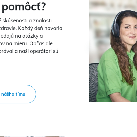
 pomôcť?
 skúsenosti a znalosti
zdravie. Každý deň hovoria
vedajú na otázky a
ov na mieru. Občas ale
prával a naši operátori sú
.
o nášho tímu