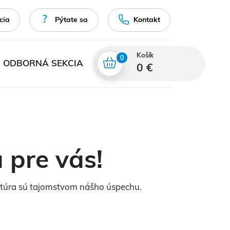
cia
Pýtate sa
Kontakt
Košík
0
ODBORNÁ SEKCIA
0 €
 pre vás!
ultúra sú tajomstvom nášho úspechu.