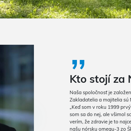
„
Kto stojí z
Naša spoločnosť je založená
Zakladatelia a majitelia sú 
„Keď som v roku 1999 prvýk
som sa do nej, ale všimol so
verím, že zdravie je to naj
našu nórsku omegu-3 zo Šk