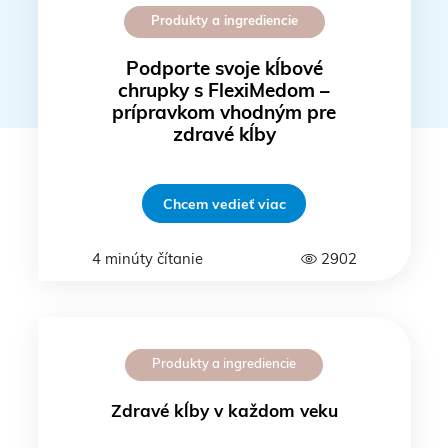
Produkty a ingrediencie
Podporte svoje kĺbové
chrupky s FlexiMedom –
prípravkom vhodným pre
zdravé kĺby
Chcem vedieť viac
4 minúty čítanie
2902
Produkty a ingrediencie
Zdravé kĺby v každom veku