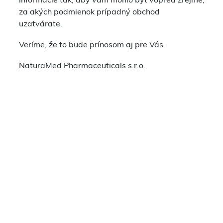
informácie tak, aby vám mohlo byť vopred zrejmé,
za akých podmienok prípadný obchod
uzatvárate.
Veríme, že to bude prínosom aj pre Vás.
NaturaMed Pharmaceuticals s.r.o.