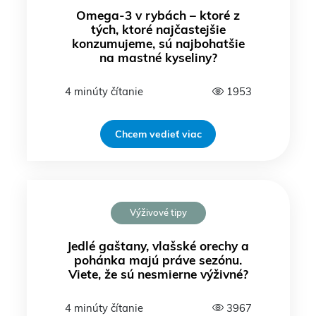
Omega-3 v rybách – ktoré z
tých, ktoré najčastejšie
konzumujeme, sú najbohatšie
na mastné kyseliny?
4 minúty čítanie
1953
Chcem vedieť viac
Výživové tipy
Jedlé gaštany, vlašské orechy a
pohánka majú práve sezónu.
Viete, že sú nesmierne výživné?
4 minúty čítanie
3967