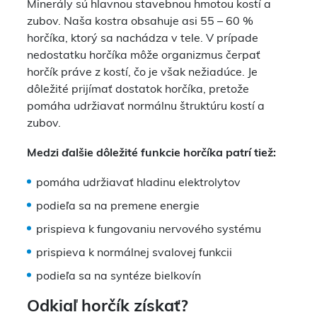
Minerály sú hlavnou stavebnou hmotou kostí a
zubov. Naša kostra obsahuje asi 55 – 60 %
horčíka, ktorý sa nachádza v tele. V prípade
nedostatku horčíka môže organizmus čerpať
horčík práve z kostí, čo je však nežiadúce. Je
dôležité prijímať dostatok horčíka, pretože
pomáha udržiavať normálnu štruktúru kostí a
zubov.
Medzi ďalšie dôležité funkcie horčíka patrí tiež:
pomáha udržiavať hladinu elektrolytov
podieľa sa na premene energie
prispieva k fungovaniu nervového systému
prispieva k normálnej svalovej funkcii
podieľa sa na syntéze bielkovín
Odkiaľ horčík získať?