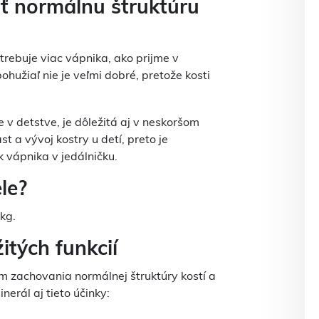
ť normálnu štruktúru
trebuje viac vápnika, ako prijme v
ohužiaľ nie je veľmi dobré, pretože kosti
 v detstve, je dôležitá aj v neskoršom
t a vývoj kostry u detí, preto je
 vápnika v jedálničku.
le?
kg.
itých funkcií
em zachovania normálnej štruktúry kostí a
nerál aj tieto účinky: