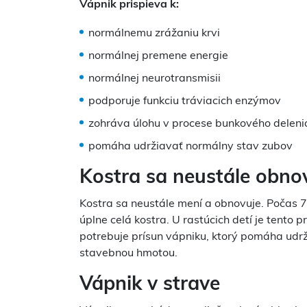
Vápnik prispieva k:
normálnemu zrážaniu krvi
normálnej premene energie
normálnej neurotransmisii
podporuje funkciu tráviacich enzýmov
zohráva úlohu v procese bunkového delenia
pomáha udržiavať normálny stav zubov
Kostra sa neustále obno
Kostra sa neustále mení a obnovuje. Počas 7
úplne celá kostra. U rastúcich detí je tento p
potrebuje prísun vápniku, ktorý pomáha udrži
stavebnou hmotou.
Vápnik v strave