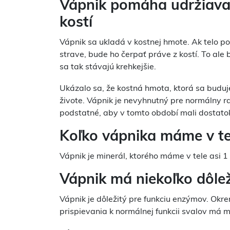
Vápnik pomáha udržiava
kostí
Vápnik sa ukladá v kostnej hmote. Ak telo po
strave, bude ho čerpať práve z kostí. To ale b
sa tak stávajú krehkejšie.
Ukázalo sa, že kostná hmota, ktorá sa buduje
živote. Vápnik je nevyhnutný pre normálny ras
podstatné, aby v tomto období mali dostatok
Koľko vápnika máme v te
Vápnik je minerál, ktorého máme v tele asi 1 
Vápnik má niekoľko dôlež
Vápnik je dôležitý pre funkciu enzýmov. Okr
prispievania k normálnej funkcii svalov má mi