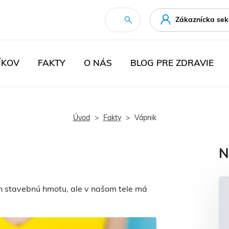
Zákaznícka sek
ÍKOV
FAKTY
O NÁS
BLOG PRE ZDRAVIE
Úvod
Fakty
Vápnik
N
ich stavebnú hmotu, ale v našom tele má