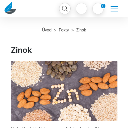
0
Úvod
Fakty
Zinok
Zinok