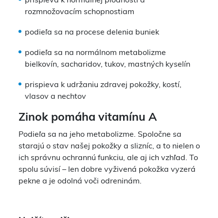
prispieva k normálnej plodnosti a
rozmnožovacím schopnostiam
podieľa sa na procese delenia buniek
podieľa sa na normálnom metabolizme
bielkovín, sacharidov, tukov, mastných kyselín
prispieva k udržaniu zdravej pokožky, kostí,
vlasov a nechtov
Zinok pomáha vitamínu A
Podieľa sa na jeho metabolizme. Spoločne sa
starajú o stav našej pokožky a slizníc, a to nielen o
ich správnu ochrannú funkciu, ale aj ich vzhľad. To
spolu súvisí – len dobre vyživená pokožka vyzerá
pekne a je odolná voči odreninám.