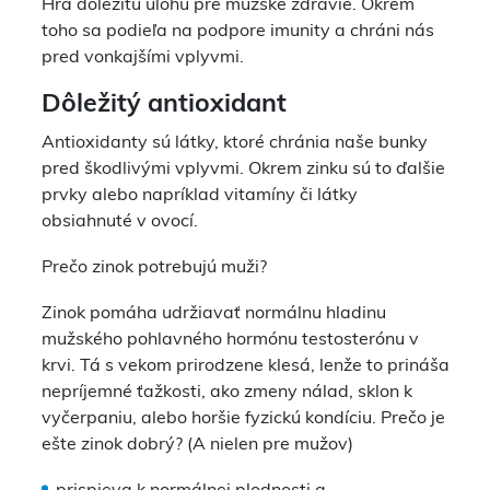
Hrá dôležitú úlohu pre mužské zdravie. Okrem
toho sa podieľa na podpore imunity a chráni nás
pred vonkajšími vplyvmi.
Dôležitý antioxidant
Antioxidanty sú látky, ktoré chránia naše bunky
pred škodlivými vplyvmi. Okrem zinku sú to ďalšie
prvky alebo napríklad vitamíny či látky
obsiahnuté v ovocí.
Prečo zinok potrebujú muži?
Zinok pomáha udržiavať normálnu hladinu
mužského pohlavného hormónu testosterónu v
krvi. Tá s vekom prirodzene klesá, lenže to prináša
nepríjemné ťažkosti, ako zmeny nálad, sklon k
vyčerpaniu, alebo horšie fyzickú kondíciu. Prečo je
ešte zinok dobrý? (A nielen pre mužov)