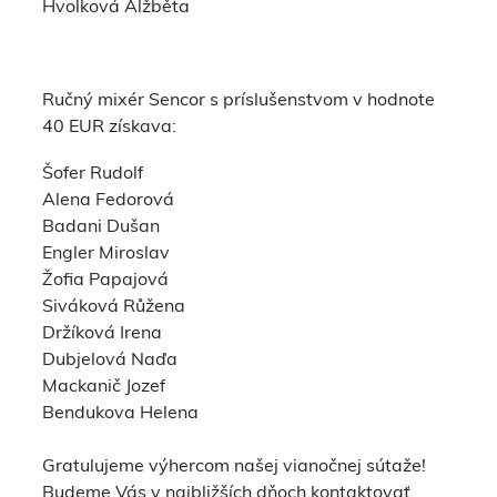
Hvolková Alžběta
Ručný mixér Sencor s príslušenstvom v hodnote
40 EUR získava:
Šofer Rudolf
Alena Fedorová
Badani Dušan
Engler Miroslav
Žofia Papajová
Siváková Růžena
Držíková Irena
Dubjelová Naďa
Mackanič Jozef
Bendukova Helena
Gratulujeme výhercom našej vianočnej sútaže!
Budeme Vás v najbližších dňoch kontaktovať.