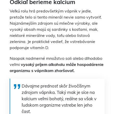
Odkiaľ berieme kalcium
Veľkú rolu hrá predovšetkým vápnik v jedle,
pretože telo si tento minerál nevie samo vytvoriť.
Najznámejším zdrojom sú mliečne výrobky, ale
vysoký obsah majú aj sardinky s kosťami, mak,
niektoré minerálne vody, tofu alebo listová
zelenina. Je praktické vedieť, že vstrebávanie
podporuje vitamín D.
Naopak nadmerné množstvo soli alebo dlhodobo
veľmi
vysoký príjem alkoholu môže hospodárenie
organizmu s vápnikom zhoršovať.
Dávajme prednosť skôr živočíšnym
zdrojom vápnika. Taký mak je síce na
kalcium veľmi bohatý, reálne sa však v
ľudskom organizme vstrebe len jeho
časť.