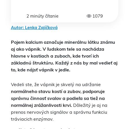
2 minúty čítanie
1079
Autor: Lenka Zajíčková
Pojem kalcium označuje minerálnu látku známu
aj ako vápnik. V ľudskom tele sa nachádza
hlavne v kostiach a zuboch, kde tvorí ich
základnú štruktúru. Každý z nás by mal vedieť aj
to, kde nájsť vápnik v jedle.
Vedeli ste, že vápnik je skvelý na udržanie
normálneho stavu kostí a zubov, podporuje
správnu činnosť svalov a podieľa sa tiež na
normálnej zrážanlivosti krvi.
Dôležitý je aj na
prenos nervových signálov a správnu funkciu
tráviacich enzýmov.