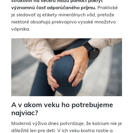
strukovín na večeru môžu pomôcť pokryť
významnú časť odporúčaného príjmu.
Praktické
je sledovať aj etikety minerálnych vôd, pretože
niektoré obsahujú prekvapivo vysoké množstvo
vápnika.
A v akom veku ho potrebujeme
najviac?
Moderná výživa dnes potvrdzuje, že kalcium nie je
dôležité len pre deti. V ich veku kostra rastie a