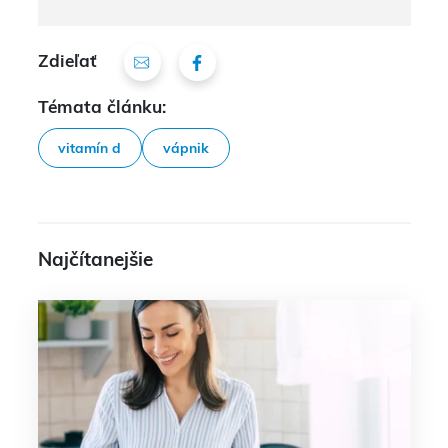
Zdieľať
Témata článku:
vitamín d
vápnik
Najčítanejšie