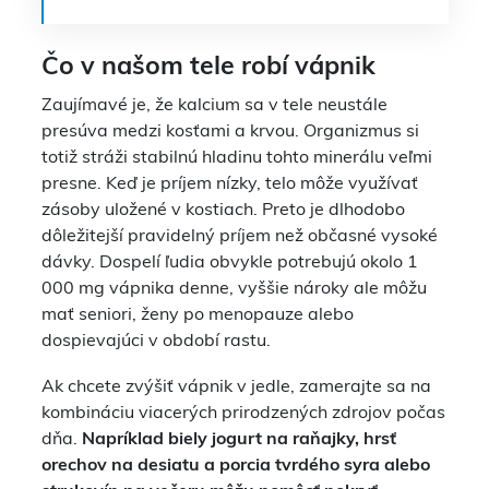
Čo v našom tele robí vápnik
Zaujímavé je, že kalcium sa v tele neustále
presúva medzi kosťami a krvou. Organizmus si
totiž stráži stabilnú hladinu tohto minerálu veľmi
presne. Keď je príjem nízky, telo môže využívať
zásoby uložené v kostiach. Preto je dlhodobo
dôležitejší pravidelný príjem než občasné vysoké
dávky. Dospelí ľudia obvykle potrebujú okolo 1
000 mg vápnika denne, vyššie nároky ale môžu
mať seniori, ženy po menopauze alebo
dospievajúci v období rastu.
Ak chcete zvýšiť vápnik v jedle, zamerajte sa na
kombináciu viacerých prirodzených zdrojov počas
dňa.
Napríklad biely jogurt na raňajky, hrsť
orechov na desiatu a porcia tvrdého syra alebo