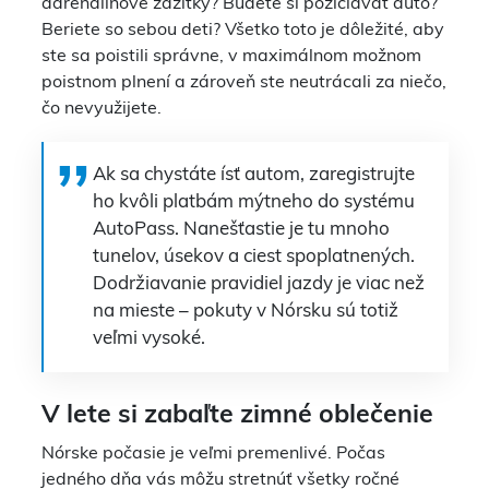
adrenalínové zážitky? Budete si požičiavať auto?
Beriete so sebou deti? Všetko toto je dôležité, aby
ste sa poistili správne, v maximálnom možnom
poistnom plnení a zároveň ste neutrácali za niečo,
čo nevyužijete.
Ak sa chystáte ísť autom, zaregistrujte
ho kvôli platbám mýtneho do systému
AutoPass. Nanešťastie je tu mnoho
tunelov, úsekov a ciest spoplatnených.
Dodržiavanie pravidiel jazdy je viac než
na mieste – pokuty v Nórsku sú totiž
veľmi vysoké.
V lete si zabaľte zimné oblečenie
Nórske počasie je veľmi premenlivé. Počas
jedného dňa vás môžu stretnúť všetky ročné