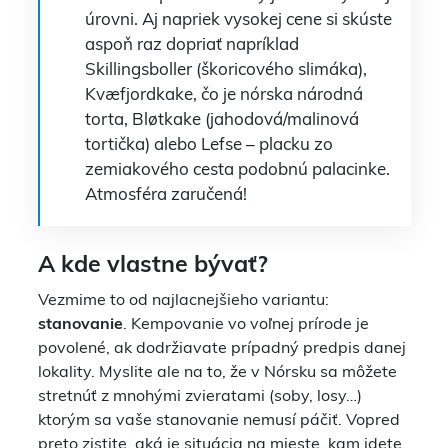
úrovni. Aj napriek vysokej cene si skúste
aspoň raz dopriať napríklad
Skillingsboller (škoricového slimáka),
Kvæfjordkake, čo je nórska národná
torta, Bløtkake (jahodová/malinová
tortička) alebo Lefse – placku zo
zemiakového cesta podobnú palacinke.
Atmosféra zaručená!
A kde vlastne bývať?
Vezmime to od najlacnejšieho variantu:
stanovanie
. Kempovanie vo voľnej prírode je
povolené, ak dodržiavate prípadný predpis danej
lokality. Myslite ale na to, že v Nórsku sa môžete
stretnúť z mnohými zvieratami (soby, losy…)
ktorým sa vaše stanovanie nemusí páčiť. Vopred
preto zistite, aká je situácia na mieste, kam idete.