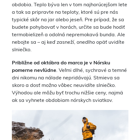
obdobia. Teplo býva len v tom najhorúcejšom lete
a tak sa pripravte na teploty, ktoré sú pre nás
typické skôr na jar alebo jeseň. Pre prípad, že sa
budete pohybovať v horách, určite sa bude hodiť
termobielizeň a odolná nepremokavá bunda. Ale
nebojte sa – aj keď zasneží, onedlho opäť uvidíte
slniečko.
Približne od októbra do marca je v Nórsku
pomerne nevľúdne
. Veľmi dlhé, sychravé a temné
dni nikomu na nálade nepridávajú. Stmieva sa
skoro a dosť možno vôbec neuvidíte slniečko.
Výhodou ale môžu byť trochu nižšie ceny, najmä
ak sa vyhnete obdobiam nórskych sviatkov.