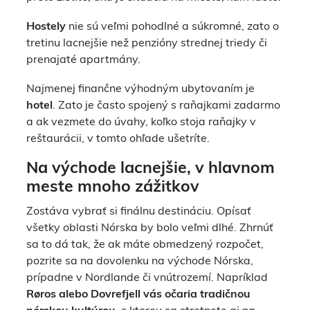
Hostely
nie sú veľmi pohodlné a súkromné, zato o
tretinu lacnejšie než penzióny strednej triedy či
prenajaté apartmány.
Najmenej finančne výhodným ubytovaním je
hotel
. Zato je často spojený s raňajkami zadarmo
a ak vezmete do úvahy, koľko stoja raňajky v
reštaurácii, v tomto ohľade ušetríte.
Na východe lacnejšie, v hlavnom
meste mnoho zážitkov
Zostáva vybrať si finálnu destináciu. Opísať
všetky oblasti Nórska by bolo veľmi dlhé. Zhrnúť
sa to dá tak, že ak máte obmedzený rozpočet,
pozrite sa na dovolenku na východe Nórska,
prípadne v Nordlande či vnútrozemí. Napríklad
Røros alebo Dovrefjell vás očaria tradičnou