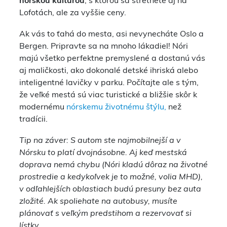
nórskou kultúrou
, s ktorou sa stretnete aj na
Lofotách, ale za vyššie ceny.
Ak vás to ťahá do mesta, asi nevynecháte Oslo a
Bergen. Pripravte sa na mnoho lákadiel! Nóri
majú všetko perfektne premyslené a dostanú vás
aj maličkosti, ako dokonalé detské ihriská alebo
inteligentné lavičky v parku. Počítajte ale s tým,
že veľké mestá sú viac turistické a bližšie skôr k
modernému
nórskemu životnému štýlu,
než
tradícii.
Tip na záver: S autom ste najmobilnejší a v
Nórsku to platí dvojnásobne. Aj keď mestská
doprava nemá chybu (Nóri kladú dôraz na životné
prostredie a kedykoľvek je to možné, volia MHD),
v odľahlejších oblastiach budú presuny bez auta
zložité. Ak spoliehate na autobusy, musíte
plánovať s veľkým predstihom a rezervovať si
lístky.