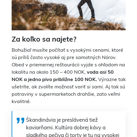
Za koľko sa najete?
Bohužiaľ musíte počítať s vysokými cenami, ktoré
sú príliš často vysoké aj pre samotných Nórov.
Obed v priemernej reštaurácii vyjde s ohľadom na
lokalitu na okolo 150 – 400 NOK,
voda asi 50
NOK a jedno pivo približne 100 NOK.
Výrazne tak
ušetríte, ak zvolíte možnosť variť si sami. Aj tak sú
potraviny v supermarketoch drahšie, zato veľmi
kvalitné.
Škandinávia je preslávená tiež
kaviarňami. Kultúra dobrej kávy a
sladkého pečiva či torty je tu na vysokej