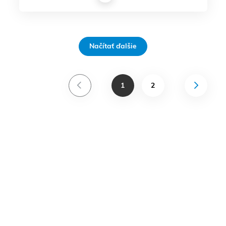
Načítať ďalšie
1
2